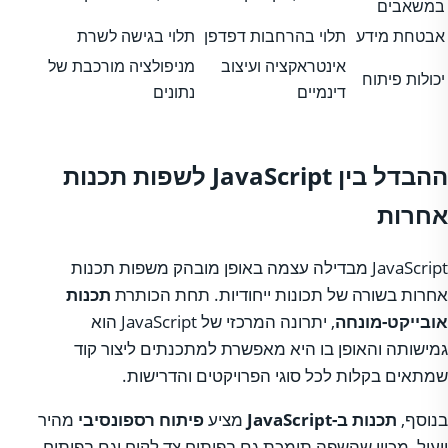
במשאבים
אבטחת מידע
תלוי בהרחבות דפדפן
תלוי בגישה לשרת
אינטראקציה ועיצוב
מניפולציה מורכבת של
יכולות פיתוח
דינמיים
נתונים
ההבדל בין JavaScript לשפות תכנות
אחרות
JavaScript מבדילה עצמה באופן מובהק משפות תכנות
אחרות בשורה של תכונות ייחודיות. תחת הכותרת
תכנות
אובייקט-מונחה
, יתרונה המרכזי של JavaScript הוא
גמישותה והאופן בו היא מאפשרת למתכנתים ליצור קוד
שמתאים בקלות לכל סוגי הפרויקטים והדרישות.
בנוסף,
תכנות ב-JavaScript
מציע
פיתוח רספונסיבי
מהיר
ויעיל, מכוון שהשפה תומכת גם בפיתוח צד לקוח וגם בפיתוח