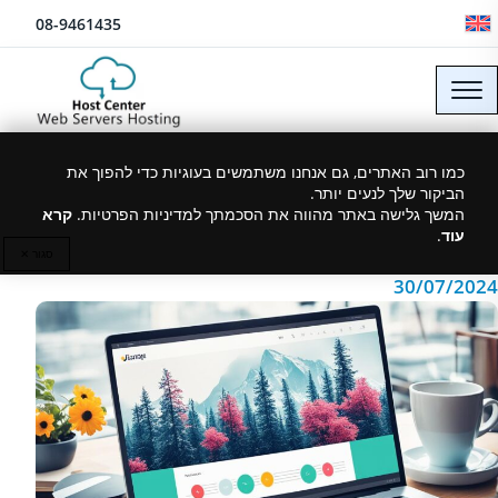
לג לתוכן
08-9461435
מה זה java script? הסבר
כמו רוב האתרים, גם אנחנו משתמשים בעוגיות כדי להפוך את
הביקור שלך לנעים יותר.
קצר וידידותי
המשך גלישה באתר מהווה את הסכמתך למדיניות הפרטיות.
קרא
עוד
.
סגור ✕
30/07/2024