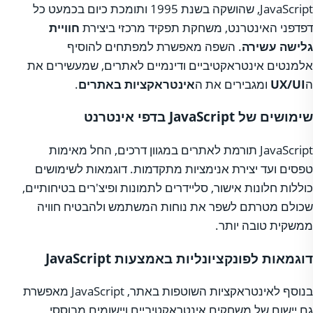
JavaScript, שהושקה בשנת 1995 ותומכת כיום בכמעט כל
דפדפני האינטרנט, משחקת תפקיד מרכזי ביצירת
חוויית
גלישה עשירה
. השפה מאפשרת למפתחים להוסיף
אלמנטים אינטראקטיביים ודינמיים לאתרים, שמעשירים את
ה
UX/UI
ומגבירים את ה
אינטראקציות באתרים
.
שימושים של JavaScript בדפי אינטרנט
JavaScript תורמת לאתרים במגוון דרכים, החל מאימות
טפסים ועד יצירת אנימציות מתקדמות. דוגמאות לשימושים
כוללות חלונות אישור, סליידרים לתמונות ופיצ'רים בטיחותיים,
שכולם מטרתם לשפר את נוחות המשתמש ולהבטיח חוויה
ממשקית טובה יותר.
דוגמאות לפונקציונליות באמצעות JavaScript
בנוסף לאינטראקציות השוטפות באתר, JavaScript מאפשרת
גם יישום של משחקים אינטראקטיביים ויישומים מבוססי