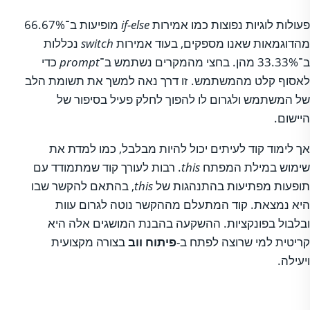
פעולות לוגיות נפוצות כמו אמירות
if-else
מופיעות ב־66.67%
מהדוגמאות שאנו מספקים, בעוד אמירות
switch
נכללות
ב־33.33% מהן. בחצי מהמקרים נשתמש ב־
prompt
כדי
לאסוף קלט מהמשתמש. זו דרך נאה למשך את תשומת הלב
של המשתמש ולגרום לו להפוך לחלק פעיל בסיפור של
היישום.
אך לימוד קוד לעיתים יכול להיות מבלבל, כמו למדת את
שימוש במילת המפתח
this
. רבות לעורך קוד שמתמודד עם
תופעות מפתיעות בהתנהגות של
this
, בהתאם להקשר שבו
היא נמצאת. קוד המתעלם מההקשר נוטה לגרום עוות
ובלבול בפונקציות. ההשקעה בהבנת המושגים אלה היא
קריטית למי שרוצה לפתח ב-
פיתוח ווב
בצורה מקצועית
ויעילה.