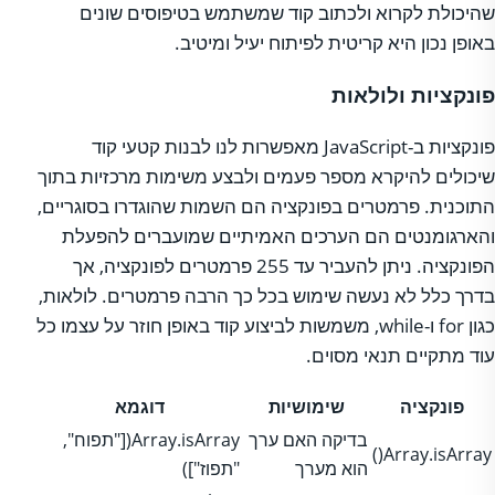
שהיכולת לקרוא ולכתוב קוד שמשתמש בטיפוסים שונים
באופן נכון היא קריטית לפיתוח יעיל ומיטיב.
פונקציות ולולאות
פונקציות ב-JavaScript מאפשרות לנו לבנות קטעי קוד
שיכולים להיקרא מספר פעמים ולבצע משימות מרכזיות בתוך
התוכנית. פרמטרים בפונקציה הם השמות שהוגדרו בסוגריים,
והארגומנטים הם הערכים האמיתיים שמועברים להפעלת
הפונקציה. ניתן להעביר עד 255 פרמטרים לפונקציה, אך
בדרך כלל לא נעשה שימוש בכל כך הרבה פרמטרים. לולאות,
כגון for ו-while, משמשות לביצוע קוד באופן חוזר על עצמו כל
עוד מתקיים תנאי מסוים.
פונקציה
שימושיות
דוגמא
בדיקה האם ערך
Array.isArray(["תפוח",
Array.isArray()
הוא מערך
"תפוז"])