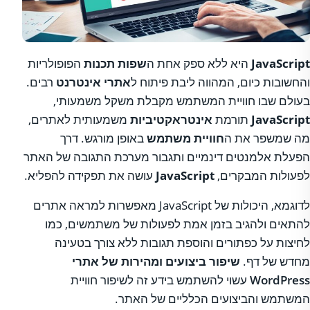
JavaScript
היא ללא ספק אחת ה
שפות תכנות
הפופולריות
והחשובות כיום, המהווה ליבת פיתוח ל
אתרי אינטרנט
רבים.
בעולם שבו חוויית המשתמש מקבלת משקל משמעותי,
JavaScript
תורמת
אינטראקטיביות
משמעותית לאתרים,
מה שמשפר את ה
חוויית משתמש
באופן מורגש. דרך
הפעלת אלמנטים דינמיים ותגבור מערכת התגובה של האתר
לפעולות המבקרים,
JavaScript
עושה את תפקידה להפליא.
לדוגמא, היכולות של JavaScript מאפשרות למראה אתרים
להתאים ולהגיב בזמן אמת לפעולות של משתמשים, כמו
לחיצות על כפתורים והוספת תגובות ללא צורך בטעינה
מחדש של דף.
שיפור ביצועים ומהירות של אתרי
WordPress
עשוי להשתמש בידע זה לשיפור חוויית
המשתמש והביצועים הכלליים של האתר.