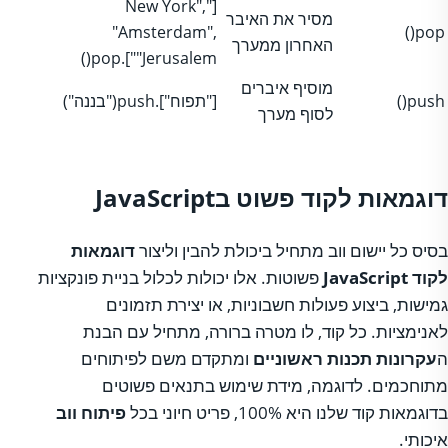
["New York",
מסיר את האיבר
"Amsterdam",
pop()
האחרון ממערך
"Jerusalem"].pop()
מוסיף איברים
push()
["תפוח"].push("בננה")
לסוף מערך
דוגמאות לקוד פשוט בJavaScript
בסיס כל יישום ווב מתחיל ביכולת להבין וליצור
דוגמאות
לקוד JavaScript
פשוטות. אלו יכולות לכלול בניית פונקציות
גמישות, ביצוע פעולות חשבוניות, או יצירת תזמונים
לאנימציות. כל קוד, לו מטרה ברורה, מתחיל עם הבנת
ה
עקרונות תכנות ראשוניים
ומתקדם משם לפיתוחים
מתוחכמים. לדוגמה, מידת שימוש בתנאים פשוטים
בדוגמאות קוד שלנו היא 100%, פריט חיוני בכל
פיתוח ווב
איכותי.