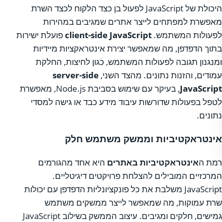
היכולת של JavaScript לפעול בן כצד הלקוח לכצד השרת
מאפשרת למפתחים לייצר אתרים שמגיבים במהירות
לפעולות המשתמש.
client-side JavaScript
פועלת ישירות
בתוך הדפדפן, מה שמאפשר יצירת אינטראקציות מיידיות
ומנגנון תגובה לפעולות המשתמש, כגון לחיצות, החלקת
עמודים, והזנות נתונים. מהצד השני,
server-side
JavaScript
, בעיקר עם שימוש בסביבת Node.js, מאפשרת
לטפל בפעולות שדורשות עיבוד מידע כבד או גישה למסדי
נתונים.
אינטראקטיביות וממשק משתמש חלק
רמת ה
אינטראקטיביות באתרים
היא אחד מהגורמים
המרכזיים המובילים להצלחת פרויקטים דיגיטליים.
JavaScript משלבת את כל פונקציונליות הדפדפן עם יכולות
שרת עמוקות, מה שמאפשר לייצר ממשקים משתמש
גמישים, חלקים ומגיבים. עיצוב הממשק בשילוב JavaScript