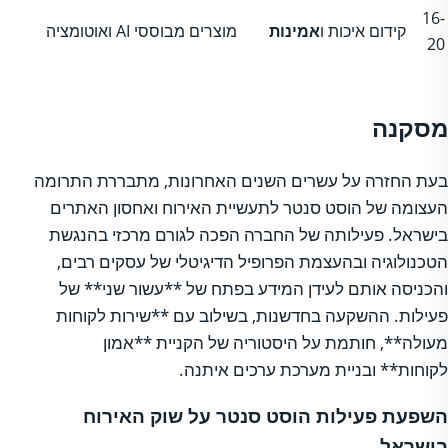
16-
קידום איכות ו
אמינות
מוצרים מבוססי AI ואוטומציה
20
מסקנה
בעת החזרה על עשרים השנים האחרונות, מתבררת התרומה
העצומה של הוסט סנטר לתעשיית האירוח ואחסון האתרים
בישראל. פעילותה של החברה הפכה לגורם מרכזי בהנגשת
הטכנולוגיה ובהעצמת הפרופיל הדיגיטלי של עסקים רבים,
והכניסה אותם לעידן המידע בפתח של **עשור שני** של
פעילות. ההשקעה בחדשנות, בשילוב עם **שירות לקוחות
מעולה**, חותמת על היסטוריה של הקניית **אמון
לקוחות** ובניית מערכת ערכים איתנה.
השפעת פעילות הוסט סנטר על שוק האירוח
בישראל