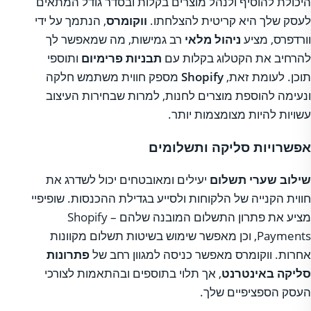
היכולת להוסיף ולנהל מוצרים בקלות ובסדר גודל המתאים
לעסק שלך היא קריטית להצלחתו.
ווקומרס
, הנתמך על ידי
וורדפרס, מציע
ניהול מלאי
רב גמישות, מה שמאפשר לך
להרחיב את הקטלוג בקלות עם
תבניות פרימיום
ותוספי
תוכן. לעומת זאת,
Shopify
מספק חווית משתמש חלקה
ונעימה להוספת מוצרים לחנות, למרות שבחירות העיצוב
עשויות להיות מצומצמות יותר.
אפשרויות סליקה ותשלומים
שילוב שערי תשלום
יעילים ומאובטחים יכול לשדרג את
חווית הקנייה של הלקוחות ולסייע בגדילת ההכנסות. שופיפיי
מציע את פתרון התשלום המובנה שלהם – Shopify
Payments, וכן מאפשר שימוש בשיטות תשלום מקוונות
אחרות. ווקומרס מאפשר כניסה למגוון רחב של
פתרונות
סליקה באינטרנט
, אך תלוי בתוספים ובהתאמות לצורכי
העסק הספציפיים שלך.