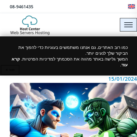
לג לתוכן
08-9461435
מה עדיף woocommerce או
כמו רוב האתרים, גם אנחנו משתמשים בעוגיות כדי להפוך את
הביקור שלך לנעים יותר.
Shopify?
המשך גלישה באתר מהווה את הסכמתך למדיניות הפרטיות.
קרא
עוד
.
סגור ✕
15/01/2024