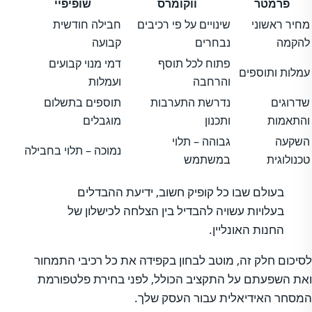
פרמטר
ווקומרס
שופיפיי
מחיר ראשוני
שינויים על פי רכיבים
חבילה חודשית
להקמה
נבחרים
קבועה
פתוח לכל תוסף
דמי מנוי קבועים
עמלות ותוספים
והרחבה
ועמלות
שדרוגים
נדרשת התערבות
תוספים בתשלום
והתאמות
ותכנון
מוגבלים
השקעה
גבוהה – תלוי
נמוכה – תלוי בחבילה
טכנולוגית
במשתמש
בעולם שבו כל קופיק חשוב, ידיעת ההבדלים
בעלויות עשויה להבדיל בין הצלחה לכישלון של
החנות האונליין.
לסיכום חלק זה, מוטב לבחון בקפידה את כל רכיבי התמחור
ואת השפעתם על התקציב הכולל, לפני בחירת פלטפורמת
המסחר האידיאלית עבור העסק שלך.