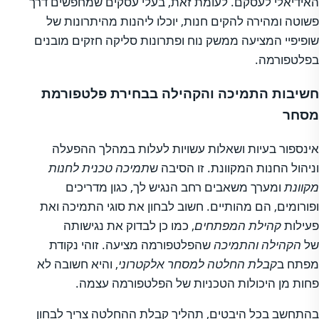
האידיאלי לעסקם. לעומת זאת, בעלי עסקים שמחפשים דרך
פשוטה ומהירה להקים חנות, יוכלו ליהנות מהיתרונות של
שופיפיי המציעה ממשק נוח ופתרונות סליקה חזקים מובנים
בפלטפורמה.
חשיבות התמיכה והקהילה בבחירת פלטפורמת
מסחר
אינספור בעיות ושאלות עשויות לעלות במהלך ההפעלה
וניהול החנות המקוונת. זו הסיבה ש
תמיכה טכנית לחנות
מקוונת
ומערך משאבים רחב הנגיש לך, כגון מדריכים
ופורומים, הם מהותיים. חשוב לבחון את סוגי התמיכה ואת
פעילות
קהילת המפתחים
, כמו כן לבדוק את נגישותה
של
הקהילה והתמיכה
שהפלטפורמה מציעה. זוהי נקודת
מפתח ב
קבלת החלטה למסחר אלקטרוני
, והיא חשובה לא
פחות מן היכולות הטכניות של הפלטפורמה עצמה.
בהתחשב בכל היבטים, תהליך קבלת ההחלטה צריך לבחון