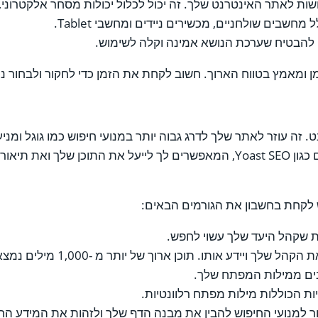
 לאתר האינטרנט שלך. זה יכול לכלול יכולות מסחר אלקטרוני, פונ
בים שולחניים, מכשירים ניידים ומחשבי Tablet.
להבטיח שערכת הנושא אמינה וקלה לשימוש.
 ומאמץ בטווח הארוך. חשוב לקחת את הזמן כדי לחקור ולבחור נו
ונית עבור כל אתר אינטרנט. זה עוזר לאתר שלך לדרג גבוה יותר במנועי חיפוש כמ
שיכולים לעזור עם אופטימיזציה של SEO. שקול להשתמש בתוספים כגון Yoast SEO, המאפש
ש לקחת בחשבון את הגורמים הבאים:
ת שקהל היעד שלך עשוי לחפש.
ותו. תוכן ארוך של יותר מ -1,000 מילים נמצא יעיל יותר למטרות SEO.
בים ממילות המפתח שלך.
 הכוללות מילות מפתח רלוונטיות.