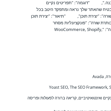
ולהבנה.", "דוגמה": "תפריטים נקיים
טיח שהאתר שלך נראה ומתפקד היטב בכל
ה": "יצירת תוכן", "תיאור": "יצירת תוכן
רת שורה": "פונקציונליות מסחר
אלקטרוני", "תיאור": "אם אתה מפעיל חנות מקוונת, ודא שיש לך את פונקציונליות המסחר האלקטרוני הדרושה.", "דוגמה": "WooCommerce, Shopify,
Yoast SEO, The SEO Framework, 
יים ואינטואיטיביים, קריאה ברורה לפעולות ופריסה