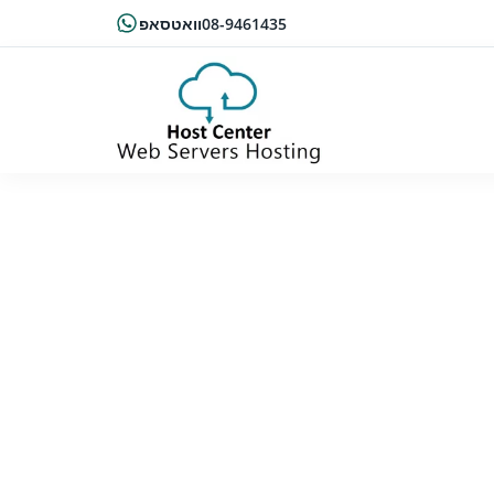
08-9461435
וואטסאפ