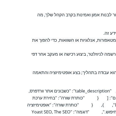
ר לבנות אמון ואמינות בקרב הקהל שלך, מה
דע זה.
טאפורות, אנלוגיות או השוואות, כדי להפוך את
שמה לניוזלטר, ביצוע רכישה או מעקב אחר דפי
 הוא עבודה בתהליך; בצע אופטימיזציה והתאמה
בטח, הנה מקטע הטבלה המעשיר עם 6 שורות שביקשת:{ "כותרת": "תכונות מפתח שיש לקחת בחשבון בעת בניית אתר וורדפרס", "table_description": "כשבונים אתר וורדפרס,
יגרמו לאתר שלכם להתבלט. הנה שש תכונות עיקריות שיש לקחת בחשבון:", "num_rows": 6, "נתונים": [ { "כותרת שורה": "בחירת ערכת
נושא חכמה", "תיאור": "בחירת נושא אסתטי ועונה על כל הדרישות הפונקציונליות שלך.", "דוגמה": "Divi, Astra, Avada", }, { "כותרת שורה": "אופטימיזציה
SEO", "תיאור": "אופטימיזציה של העותק, הקוד והמטא נתונים של האתר שלך כך שניתן יהיה למצוא אותו בקלות על ידי מנועי חיפוש.", "דוגמה": "Yoast SEO, The SEO