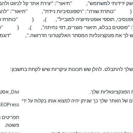
רה": "ממשק ידידותי למשתמש", "תיאור": "יצירת אתר קל לניווט 
, { "כותרת שורה": "רספונסיביות ניידת", "תיאור": "להב
ספונסיבי, תוספי אופטימיזציה למובייל", }, { "כותרת שור
": "פוסטים בבלוג, תיאורי מוצרים, דפי נחיתה", }, { "כות
שלך להתבלט. להלן שש תכונות עיקריות שיש לקחת בחשבון:
הפונקציונאליות שלך.
Divi, אסטרה, Avada
ם של האתר שלך כך שניתן יהיה למצוא אותו בקלות על ידי
SEOPress
תפריטים נק
פשוטה.