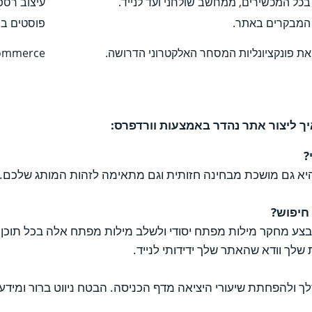
כל המכשירים, ממחשב שולחני ועד לנייד.
עיצוב רספו
את המבקרים באתר.
פוסטים בבל
את פונקציונליות המסחר האלקטרוני הדרושה.
Commerce
ך ליצור אתר נהדר באמצעות וורדפרס:
?
 גם מושכת מבחינה חזותית וגם מתאימה לזהות המותג שלכם. שק
 חיפוש?
תר. הקפידו לבצע מחקר מילות מפתח יסודי ולשלב מילות מפתח אלה בכל
לך וודא שהאתר שלך ידידותי לנייד.
להפחתת שיעורי היציאה מדף הכניסה. הבטח ניווט ברור ומידע קל