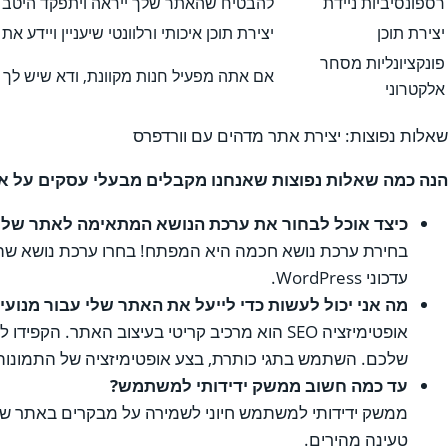
רספונסיביות ניידת
להבטיח שהאתר שלך ייראה ויתפקד היטב ב
יצירת תוכן
יצירת תוכן איכותי ורלוונטי שיעניין ויידע 
פונקציונליות מסחר
אם אתה מפעיל חנות מקוונת, ודא שיש לך 
אלקטרוני
שאלות נפוצות: יצירת אתר מדהים עם וורדפרס
הנה כמה שאלות נפוצות שאנחנו מקבלים מבעלי עסקים על אי
כיצד אוכל לבחור את ערכת הנושא המתאימה לאתר שלי
בחירת ערכת נושא חכמה היא המפתח! בחרו ערכת נושא שהיא
עדכוני WordPress.
מה אני יכול לעשות כדי לייעל את האתר שלי עבור מנועי
אופטימיזציה SEO הוא מרכיב קריטי בעיצוב הא
שלכם. השתמש בתגי כותרת, בצע אופטימיזציה של התמונות ש
עד כמה חשוב ממשק ידידותי למשתמש?
ממשק ידידותי למשתמש חיוני לשמירה על מבקרים באתר שלך ו
טעינה מהירים.