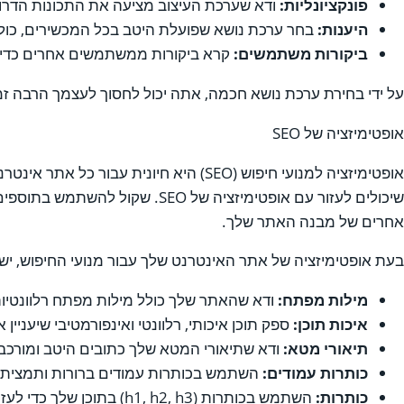
פונקציונליות:
ודא שערכת העיצוב מציעה את התכונות הדרושות
היענות:
בחר ערכת נושא שפועלת היטב בכל המכשירים, כולל מחש
ביקורות משתמשים:
קרא ביקורות ממשתמשים אחרים כדי 
על ידי בחירת ערכת נושא חכמה, אתה יכול לחסוך לעצמך הרבה זמן
אופטימיזציה של SEO
אופטימיזציה למנועי חיפוש (SEO) היא חי
אחרים של מבנה האתר שלך.
בעת אופטימיזציה של אתר האינטרנט שלך עבור מנועי החיפוש, י
מילות מפתח:
ודא שהאתר שלך כולל מילות מפתח רלוונטיו
איכות תוכן:
ספק תוכן איכותי, רלוונטי ואינפורמטיבי שיעניין את הקהל שלך ויידע א
תיאורי מטא:
ודא שתיאורי המטא שלך כתובים היטב ומורכ
כותרות עמודים:
השתמש בכותרות עמודים ברורות ותמציתיות
כותרות:
השתמש בכותרות (h1, h2, h3) בתוכן שלך כדי לעזור למנועי החיפוש להבין את מבנה הדף שלך ולזהות את המידע החשוב ביותר.