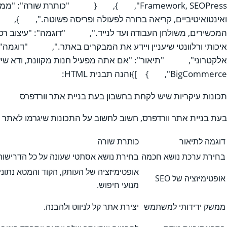
Framework, SEOPress", }, { "כותרת שו
ואינטואיטיביים, קריאה ברורה לפעולה ופריסה פשוטה.", }
המכשירים, משולחן העבודה ועד לנייד.", "דוגמה": "עיצוב ר
איכותי ורלוונטי שיעניין ויידע את המבקרים באתר.", "דוגמה
BigCommerce", } ]}והנה תבנית HTML:
תכונות עיקריות שיש לקחת בחשבון בעת בניית אתר וורדפרס
בעת בניית אתר וורדפרס, חשוב לחשוב על התכונות שיגרמו לאתר 
דוגמה לתיאור
כותרת שורה
בחירת ערכת נושא חכמה
בחירת נושא אסתטי שעונה על כל הדרישות 
אופטימיזציה של העותק, הקוד והמטא נתוני
אופטימיזציה של SEO
מנועי חיפוש.
ממשק ידידותי למשתמש
יצירת אתר קל לניווט ולהבנה.