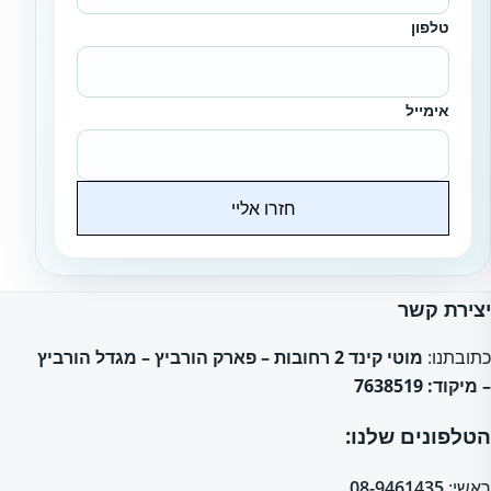
טלפון
אימייל
חזרו אליי
Website
יצירת קשר
כתובתנו:
מוטי קינד 2 רחובות – פארק הורביץ – מגדל הורביץ
– מיקוד: 7638519
הטלפונים שלנו:
ראשי:
08-9461435