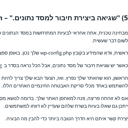
5) "שגיאה ביצירת חיבור למסד נתונים." – error establishing a database connection
מבחינה טכנית, אתה אחראי לבעיות המתרחשות במסד הנתונים של
לשום דבר שעשית.
ראשית, וודא שהמידע בקובץ wp-config.php שלך נכון. באופן ספציפי, עיין בשדות שם המשתמש, הסיסמה ושדות המאחסן. אם משהו שגוי שם, עדכן, שמור ובדוק את האתר שלך.
כאשר יש שגיאת חיבור של מסד נתונים, אבל הכל נראה בסדר ב wp-config, – יש בדרך כלל שתי סיבות אחרות לכך.
להשתמש באחד מכלי סריקת האבטחה החינמיים האחרים הללו.
אם לא זוהתה פריצה, פנה למאחסן האתר שלך. בדומה לנושא מס' 4, ייתכן שהספק לקח על עצמו להשבית זמנית את מסד הנתונים שלך עקב שימוש מופרז או הפרה חוזית אח
ייתכן גם שאלו בעיות בשרת שלהם שעדיין לא דווחו למשתמשים.
יצירת קשר איתם היא הדרך הטובה ביותר כדי להבין מה הבעיה.