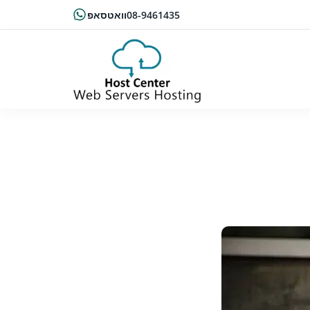
08-9461435
וואטסאפ