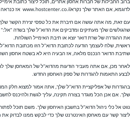
ברוב החבילות של חברות אחסון אתרים, תוכל ליצור כתובת אימייל
לדוגמא, אם האתר שלך נקראwww.hostcenter.co.il אז כנראה שתרצה ליצור אימייל sales@hostcenter.co.il.
עם זאת, מה אתה עושה אם חיברת את כל טפסי יצירת הקשר שלך לא
שהגולשים שלך מעתיקים ומדביקים את הדוא"ל שלך בשדה "אל:" ו
את ההגדרה של שרת דואר יוצא או תיבת האימייל השולחת.
ראשית, שלח לעצמך הודעה לכתובת הדוא"ל הזו מכתובת הדוא"ל
שתיבת הדואר הנכנס מלאה, אז הבעיה היא לא בשטח אחסון השר
לאחר מכן, אם אתה מעביר הודעות מהדוא"ל של המאחסן שלך לחש
לבצע התאמות להגדרות של ספק האחסון החדש.
בהגדרות של אפליקציית הדוא"ל שלך, אתה אמור למצוא חלק המוק
שלך. אם אכן הכל מוגדר בצורה תקינה, עליך לגשת ולהיכנס לחשבו
נווט אל כלי ניהול הדוא"ל בחשבון האיחסון שלך. משם תוכל לפתו
ליצור קשר עם מאחסן האינטרנט שלך כדי לבקש ממנו לבדוק את ה