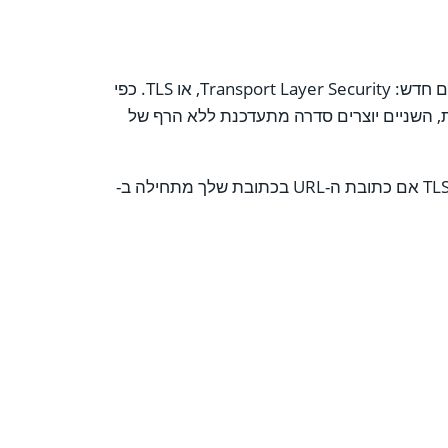
כאשר הגרסה הבאה של הפרוטוקול שוחררה בשנת 1999, היא תוקנה על ידי ה-Internet Engineering Task Force (IETF) וקיבלה שם חדש: Transport Layer Security, או TLS. כפי
ול זה ובין SSL 3.0 אינם דרמטיים." לפיכך, זה לא באמת עניין של TLS לעומת SSL; במקום זאת, השניים יוצרים סדרה מתעדכנת ללא הרף של
פרוטוקול TLS מצפין תעבורת אינטרנט מכל הסוגים. הנפוץ ביותר הוא תעבורת אינטרנט; אתה יודע שהדפדפן שלך מחובר באמצעות TLS אם כתובת ה-URL בכתובת שלך מתחילה ב-