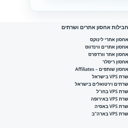
בילות אחסון אתרים ושרתים
חסון אתרי לינוקס
חסון אתרים ווינדווס
חסון אתר וורדפרס
חסון ריסלר
חסון שותפים – Affiliates
רת VPS בישראל
רתים וירטואלים בישראל
רת VPS בחו"ל
רת VPS באירופה
רת VPS באסיה
רת VPS בארה"ב