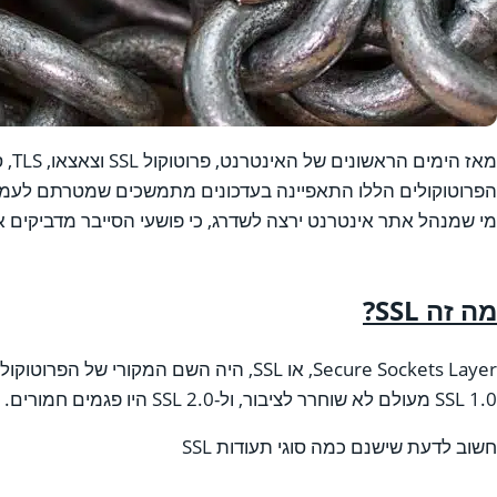
מאז
מי שמנהל אתר אינטרנט ירצה לשדרג, כי פושעי הסייבר מדביקים 
מה זה
SSL
?
Secure Sockets Layer, או SSL, היה השם המקורי של הפרוטוקול כשפותח באמצע שנות ה-90 על ידי Netscape, החברה שיצרה את דפדפן האינטרנט הפופולרי ביותר באותה תקופה.
SSL 1.0 מעולם לא שוחרר לציבור, ול-SSL 2.0 היו פגמים חמורים. SSL 3.0, שיצא ב-1996, שופץ לחלוטין, והכין את הבמה לבאים אחריו.
חשוב לדעת שישנם כמה סוגי תעודות SSL