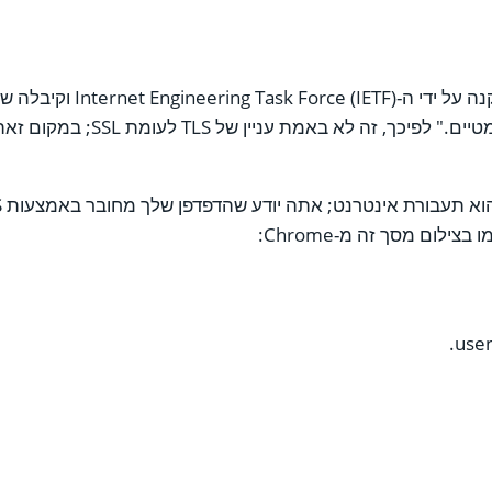
שמציין מפרט TLS, "ההבדלים בפרוטוק