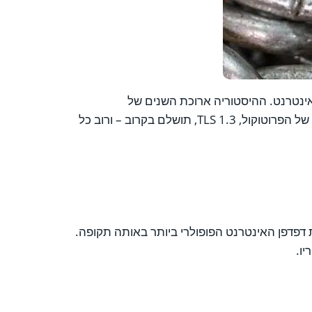
את המסחר המודרני באינטרנט. ההיסטוריה ארוכת השנים של
הפרוטוקולים הללו התאפיינה בעדכונים מתמשכים שמטרתם לעמוד בקצב של תוקפים יותר ויותר מתוחכמים. הגרסה הגדולה הבאה של הפרוטוקול, TLS 1.3, תושלם בקרוב – ורוב כל