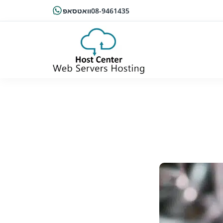
08-9461435
וואטסאפ