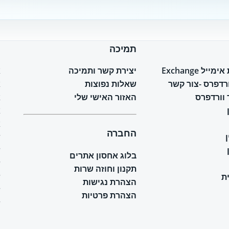
תמיכה
ח
יל Exchange
יצירת קשר ותמיכה
א
ורדפרס -צור קשר
שאלות נפוצות
א
וורדפרס
האזור האישי שלי
א
א
א
החברה
ש
ש
בלוג אחסון אתרים
ש
תקנון וחוזה שרות
ת
ש
הצהרת נגישות
ש
הצהרת פרטיות
ש