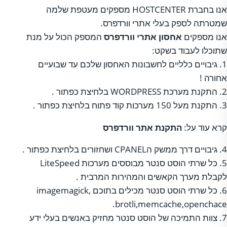
אנו בחברת HOSTCENTER מספקים מעטפת שלמה
שמטרתה לספק בעלי אתרי וורדפרס.
אנו מספקים
אחסון אתרי וורדפרס
המספק הכול על מנת
שתוכלו לעבוד בשקט:
1. גיבויים כלליים לחשבונות האחסון שלכם עד שבועיים
אחורה !
2. התקנת מערכת WORDPRESS בלחיצת כפתור .
3. התקנת מעל 150 מערכות קוד פתוח בלחיצת כפתור .
קרא עוד על:
התקנת אתר וורדפרס
4. גיבויים דרך ממשק הCPANEL ושחזורים בלחיצת כפתור .
5. כל שרתי הוסט סנטר מבוססים מערכות LiteSpeed
לקבלת מערך הקאשים והמהירות המרבית .
6. כל שרתי הוסט סנטר מכילים בתוכם imagemagick,
brotli,memcache,openchace.
7. צוות התמיכה של הוסט סנטר מחזיק באנשים בעלי ידע