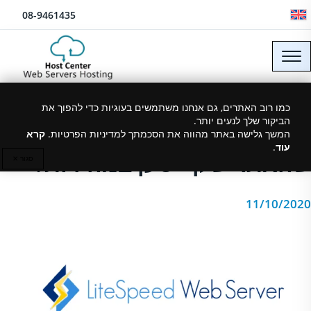
לג לתוכן
08-9461435
כיצד לבחור אחסון אתרים
כמו רוב האתרים, גם אנחנו משתמשים בעוגיות כדי להפוך את
הביקור שלך לנעים יותר.
מהיר לאינטרנט כדי לוודא
המשך גלישה באתר מהווה את הסכמתך למדיניות הפרטיות.
קרא
עוד
.
שהאתר שלך יטען במהירות?
סגור ✕
11/10/2020