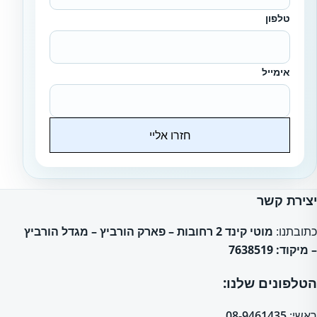
טלפון
אימייל
חזרו אליי
Website
יצירת קשר
כתובתנו:
מוטי קינד 2 רחובות – פארק הורביץ – מגדל הורביץ
– מיקוד: 7638519
הטלפונים שלנו:
ראשי:
08-9461435