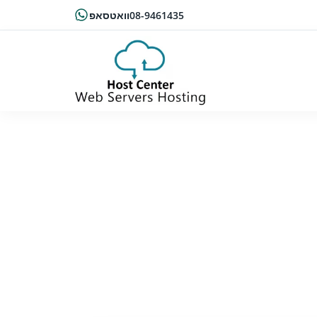
08-9461435
וואטסאפ