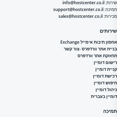
שירות:
info@hostcenter.co.il
תמיכה:
support@hostcenter.co.il
מכירות:
sales@hostcenter.co.il
שירותים
אחסון תיבות אימייל Exchange
בניית אתר וורדפרס -צור קשר
תחזוקת אתר וורדפרס
רישום דומיין
קניית דומיין
רכישת דומיין
חיפוש דומיין
ניהול דומיין
דומיין בעברית
תמיכה